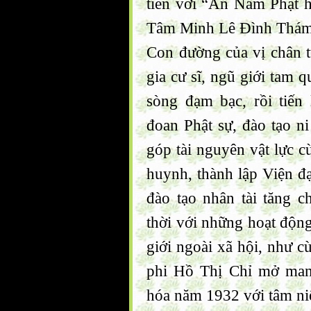
tiên với “An Nam Phật h
Tâm Minh Lê Đình Thám
Con đường của vị chân tu
gia cư sĩ, ngũ giới tam q
sòng đạm bạc, rồi tiến
đoan Phật sự, đào tạo n
góp tài nguyên vật lực 
huynh, thành lập Viện đ
đào tạo nhân tài tăng 
thời với những hoạt động
giới ngoài xã hội, như
phi Hồ Thị Chỉ mở man
hóa năm 1932 với tâm n