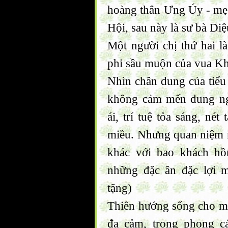
hoàng thân Ưng Úy - mẹ
Hội, sau này là sư bà Di
Một người chị thứ hai l
phi sầu muộn của vua Kh
Nhìn chân dung của tiểu
không cảm mến dung ng
ái, trí tuệ tỏa sáng, né
miều. Nhưng quan niệm nh
khác với bao khách hồ
những đặc ân đặc lợi 
tặng)
Thiên hướng sống cho mọi
đa cảm, trong phong c