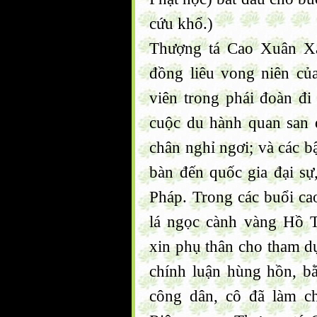
cứu khổ.)
Thượng tá Cao Xuân Xa
đồng liêu vong niên củ
viên trong phái đoàn đ
cuộc du hành quan san 
chân nghỉ ngơi; và các bậ
bàn đến quốc gia đại sự
Pháp. Trong các buổi cao
lá ngọc cành vàng Hồ T
xin phụ thân cho tham dự
chính luận hùng hồn, b
công dân, cô đã làm c