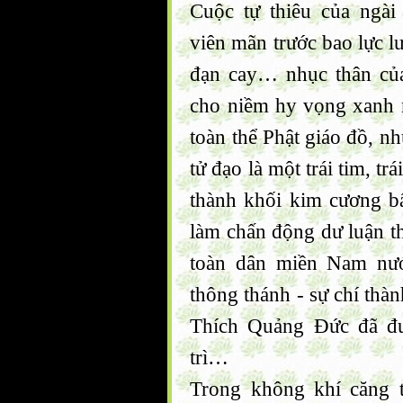
Cuộc tự thiêu của ngà
viên mãn trước bao lực l
đạn cay… nhục thân của 
cho niềm hy vọng xanh m
toàn thể Phật giáo đồ, n
tử đạo là một trái tim, tr
thành khối kim cương bất
làm chấn động dư luận th
toàn dân miền Nam nướ
thông thánh - sự chí thà
Thích Quảng Đức đã đư
trì…
Trong không khí căng 