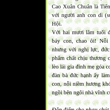
Cao Xuân Chuân là Tiến
với người anh con dì (
Hội.
Với hai mươi lăm tuổi 
bảy con, chao ôi! Nỗi
nhưng với nghị lực, đứ
phẩm chất chịu thương 
lèo lái gia đình mẹ góa 
đàn bà đức hạnh ấy làm
con, nỗi niềm hương khó
ngồi bên ngôi nhà vĩnh c
Đắp điếm cho nhau chút 