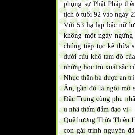
phụng sự Phật Pháp thê
tịch ở tuổi 92 vào ngày 
Với 53 hạ lạp bậc nữ lư
không một ngày ngừng n
chúng tiếp tục kế thừa 
dưới cứu khổ tam đồ củ
những học trò xuất sắc củ
Nhục thân bà được an tr
Ân, gần đó là ngôi mộ 
Đắc Trung cùng phu nh
u nhã thấm đẫm đạo vị.
Quê hương Thừa Thiên Hu
con gái trinh nguyên đã