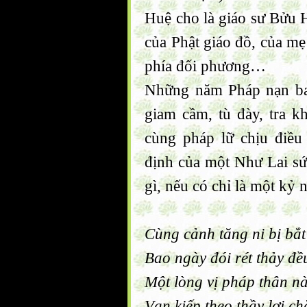
Huệ cho là giáo sư Bửu 
của Phật giáo đồ, của mẹ 
phía đối phương…
Những năm Pháp nạn bao
giam cầm, tù đày, tra 
cùng pháp lữ chịu điều
định của một Như Lai sứ
gì, nếu có chỉ là một kỷ n
Cùng cảnh tăng ni bị bắ
Bao ngày đói rét thảy đ
Một lòng vị pháp thân nà
Vạn kiếp theo thầy lợi c