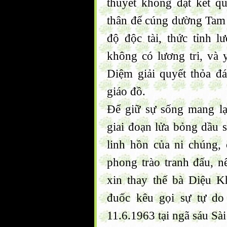
thuyết không đạt kết qu
thân để cúng dường Tam 
độ độc tài, thức tỉnh 
không có lương tri, và
Diệm giải quyết thỏa 
giáo đồ.
Để giữ sự sống mang lạ
giai đoạn lửa bỏng dầu 
linh hồn của ni chúng, c
phong trào tranh đấu, 
xin thay thế bà Diệu K
đuốc kêu gọi sự tự do
11.6.1963 tại ngã sáu Sà