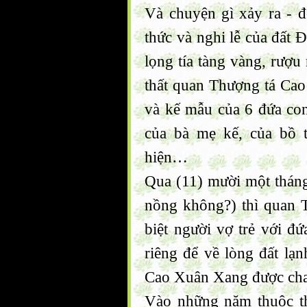
Và chuyện gì xảy ra - 
thức và nghi lễ của đất 
lọng tía tàng vàng, rượ
thất quan Thượng tá Cao
và kế mẫu của 6 đứa con
của bà mẹ kế, của bồ 
hiện…
Qua (11) mười một thán
nồng không?) thì quan
biệt người vợ trẻ với đ
riêng để về lòng đất lạ
Cao Xuân Xang được cha 
Vào những năm thuộc t