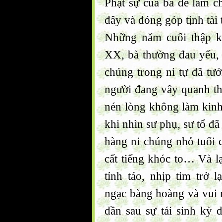
Phật sự của bà để làm ch
đây và đóng góp tịnh tài
Những năm cuối thập k
XX, bà thường đau yếu, 
chúng trong ni tự đã tưở
người đang vây quanh th
nén lòng không làm kin
khi nhìn sư phụ, sư tổ đ
hàng ni chúng nhỏ tuổi 
cất tiếng khóc to… Và 
tỉnh táo, nhịp tim trở 
ngạc bàng hoàng và vui
dần sau sự tái sinh kỳ d