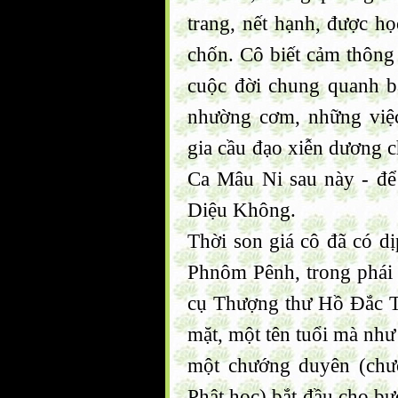
trang, nết hạnh, được h
chốn. Cô biết cảm thông 
cuộc đời chung quanh b
nhường cơm, những việc
gia cầu đạo xiễn dương 
Ca Mâu Ni sau này - để 
Diệu Không.
Thời son giá cô đã có dị
Phnôm Pênh, trong phái 
cụ Thượng thư Hồ Đắc T
mặt, một tên tuổi mà như
một chướng duyên (chư
Phật học) bắt đầu cho bư