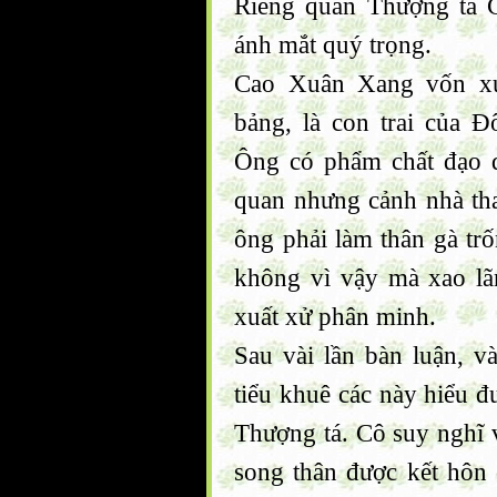
Riêng quan Thượng tá 
ánh mắt quý trọng.
Cao Xuân Xang vốn xuấ
bảng, là con trai của 
Ông có phẩm chất đạo đứ
quan nhưng cảnh nhà th
ông phải làm thân gà tr
không vì vậy mà xao lã
xuất xử phân minh.
Sau vài lần bàn luận, v
tiểu khuê các này hiểu đ
Thượng tá. Cô suy nghĩ v
song thân được kết hôn