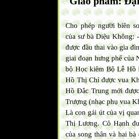
Giáo phẩm: Đại
Cho phép người biên so
của sư bà Diệu Không: -
được đầu thai vào gia đì
giai đoạn hưng phế của 
bộ Học kiêm Bộ Lễ Hồ Đ
Hồ Thị Chỉ được vua Kh
Hồ Đắc Trung mới được
Trượng (nhạc phụ vua Kh
Là con gái út của vị qu
Thị Lương. Cô Hạnh đư
của song thân và hai bà 