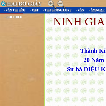
•
VĂN THI HỮU
•
THƠ
•
THƠ ĐƯỜNG LUẬT
•
VĂN
•
ÂM NHẠC
NINH GI
•
GIỚI THIỆU
Thành Kí
20 Năm 
Sư bà DIỆU K