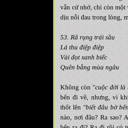
vẫn cứ nhớ, chỉ còn một 
dịu nỗi đau trong lòng, m
53. Rã rụng trái sầu
Lá thu điệp điệp
Vài đọt xanh biếc
Quên bẵng mùa ngâu
Không còn "
cuộc đời là
bến đi về, nhưng, vì kh
thốt lên
"biết đâu bờ bế
nào, nơi đâu? Ra sao? A
bến ra đi? Ra đi rồi có 