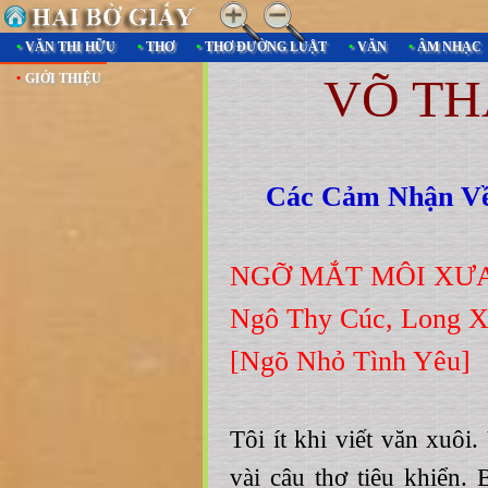
•
VĂN THI HỮU
•
THƠ
•
THƠ ĐƯỜNG LUẬT
•
VĂN
•
ÂM NHẠC
VÕ T
•
GIỚI THIỆU
Các Cảm Nhận 
NGỠ MẮT MÔI XƯA 
Ngô Thy Cúc, Long 
[Ngõ Nhỏ Tình Yêu]
Tôi ít khi viết văn xuô
vài câu thơ tiêu khiển. 