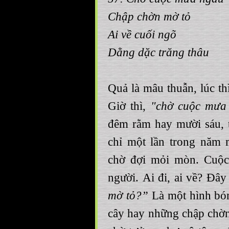
Chập chờn mờ tỏ
Ai về cuối ngõ
Dằng dặc trăng thâu
Quả là mâu thuẫn, lúc th
Giờ thì,
"chờ cuộc mưa
đêm rằm hay mười sáu, 
chỉ một lần trong năm
chờ đợi mỏi mòn. Cuộc
người. Ai đi, ai về? Đâ
mờ tỏ?”
Là một hình bón
cây hay những chập chờn