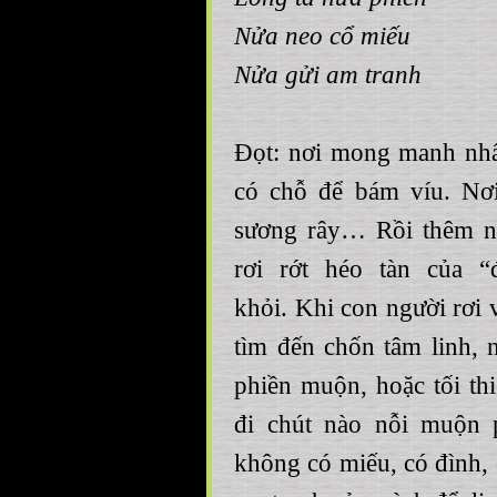
Nửa neo cổ miếu
Nửa gửi am tranh
Đọt: nơi mong manh nhất
có chỗ để bám víu. Nơi
sương rây… Rồi thêm n
rơi rớt héo tàn của “
khỏi. Khi con người rơi v
tìm đến chốn tâm linh, n
phiền muộn, hoặc tối th
đi chút nào nỗi muộn 
không có miếu, có đình, 