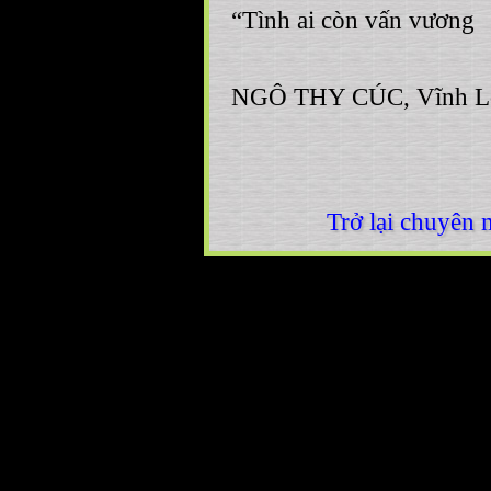
“Tình ai còn vấn vương
NGÔ THY CÚC, Vĩnh L
Trở lại chuyên