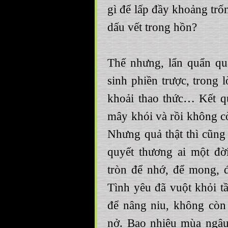
gì để lấp đầy khoảng trốn
dấu vết trong hồn?
Thế nhưng, lẩn quẩn qu
sinh phiền trược, trong
khoải thao thức… Kết q
mây khói và rồi không c
Nhưng quả thật thì cũng
quyết thương ai một đờ
tròn để nhớ, để mong,
Tình yêu đã vuột khỏi t
để nâng niu, không cò
nở. Bao nhiêu mùa ngâ