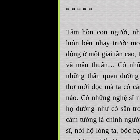
* * * * *
Tâm hồn con người, nh
luôn bén nhạy trước mọi
động ở một giai tần cao, 
và mâu thuẩn… Có nhữn
những thân quen dường
thơ mới đọc mà ta có cả
nào. Có những nghệ sĩ m
họ dường như có sẳn tr
cảm tưởng là chính người 
sĩ, nói hộ lòng ta, bộc 