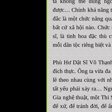
ta không thể dùng ng
được… Chính khả năng t
đắc là một chức năng qua
bất cứ xã hội nào. Chức 
sĩ, là tinh hoa đặc thù
mỗi dân tộc riêng biệt và
Phù Hư Dật Sĩ Võ Thạnh 
đích thực. Ông ta vừa đa 
lẽ theo nhau cùng với n
tất yếu phải xảy ra… Ng
Gia nghệ thuật, một Thi 
để xử, để tránh đời, để ẩ