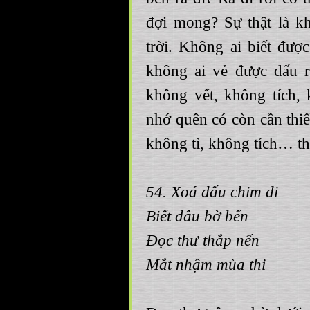
đợi mong? Sự thật là k
trời. Không ai biết đư
không ai vẻ được dấu 
không vết, không tích,
nhớ quên có còn cần thi
không tì, không tích… t
54. Xoá dấu chim di
Biết đâu bờ bến
Đọc thư thắp nến
Mắt nhậm mùa thi