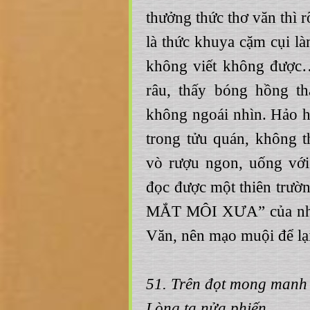
thưởng thức thơ văn thì 
là thức khuya cặm cụi là
không viết không được
râu, thấy bóng hồng t
không ngoái nhìn. Hảo 
trong tửu quán, không 
vò rượu ngon, uống với 
đọc được một thiên trư
MẮT MÔI XƯA” của nhà
Văn, nên mạo muội để lạ
51. Trên đọt mong man
Lòng ta nửa phiến