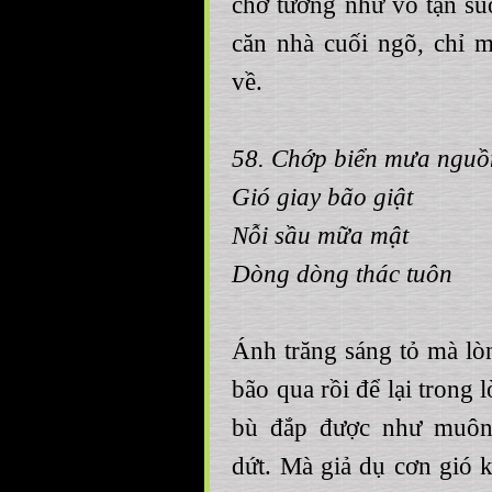
chờ tưởng như vô tận s
căn nhà cuối ngõ, chỉ m
về.
58. Chớp biển mưa ngu
Gió giay bão giật
Nỗi sầu mữa mật
Dòng dòng thác tuôn
Ánh trăng sáng tỏ mà lò
bão qua rồi để lại trong
bù đắp được như muôn
dứt. Mà giả dụ cơn gió 