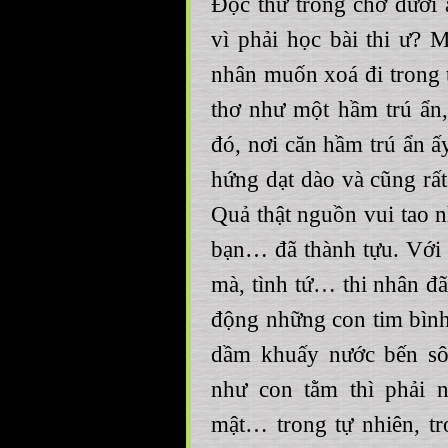
Đọc thư trông chờ dưới
vì phải học bài thi ư? 
nhân muốn xoá đi trong t
thơ như một hầm trú ẩn,
đó, nơi căn hầm trú ẩn 
hứng dạt dào và cũng rấ
Quả thật nguồn vui tao n
bạn… đã thành tựu. Với t
mà, tình tứ… thi nhân đã
động những con tim bình
dầm khuấy nước bến sô
như con tằm thì phải 
mật… trong tự nhiên, tr