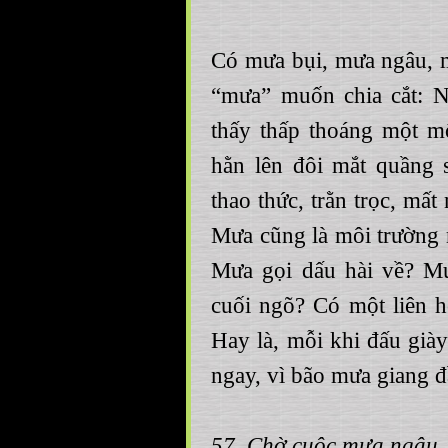
Có mưa bụi, mưa ngâu,
“mưa” muốn chia cắt: N
thấy thấp thoáng một mố
hằn lên đôi mắt quầng 
thao thức, trằn trọc, mất
Mưa cũng là môi trường m
Mưa gọi dấu hài về? Mư
cuối ngõ? Có một liên 
Hay là, mỗi khi đấu giày 
ngay, vì bão mưa giang đ
57. Chờ cuộc mưa ngâu