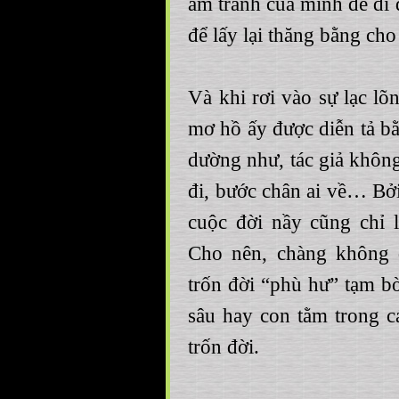
am tranh của mình để di
để lấy lại thăng bằng cho
Và khi rơi vào sự lạc lõ
mơ hồ ấy được diễn tả bằ
dường như, tác giả khôn
đi, bước chân ai về… Bởi
cuộc đời nầy cũng chỉ l
Cho nên, chàng không 
trốn đời “phù hư” tạm b
sâu hay con tằm trong c
trốn đời.