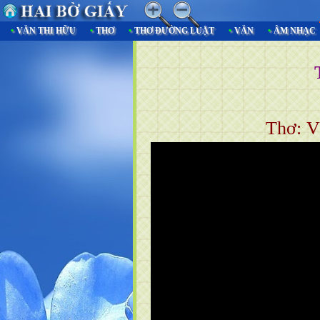
•
VĂN THI HỮU
•
THƠ
•
THƠ ĐƯỜNG LUẬT
•
VĂN
•
ÂM NHẠC
Thơ: 