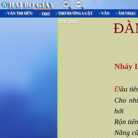
•
VĂN THI HỮU
•
THƠ ĐƯỜNG LUẬT
•
VĂN
•
ÂM NHẠC
•
THƠ
•
GIỚI THIỆU
ĐÀ
Nhảy 
Đ
ầu tiê
Cho nh
hởi
Rộn tiế
Nắng c