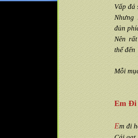
Vấp đá 
Nhưng 
đủn phí
Nên rấ
thể đến
Mỗi mục
Em Đi
E
m đi 
Cái gạt