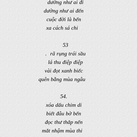
dường như ai đi
dường như ai đến
cuộc đời là bến
xa cách sá chi
53
. rã rụng trái sầu
lá thu điệp điệp
vài đọt xanh biếc
quên bẵng mùa ngâu
54.
xóa dấu chim di
biết đâu bờ bến
đọc thư thắp nến
mắt nhậm mùa thi