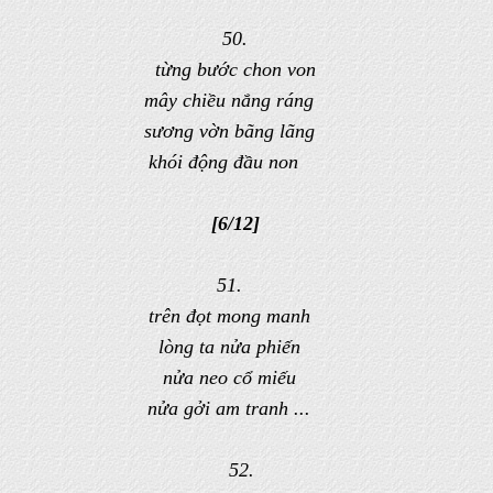
50.
từng bước chon von
mây chiều nắng ráng
sương vờn bãng lãng
khói động đầu non
[6/12]
51.
trên đọt mong manh
lòng ta nửa phiến
nửa neo cổ miếu
nửa gởi am tranh ...
52.