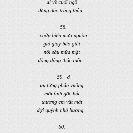
ai về cuối ngõ
dằng dặc trăng thâu
58.
chớp biển mưa nguồn
gió giay bão giật
nỗi sầu mữa mật
dòng dòng thác tuôn
59. đ
au từng phân vuông
mối tình gốc bật
thương em vắt mật
đợi quỳnh nhả hương
60.