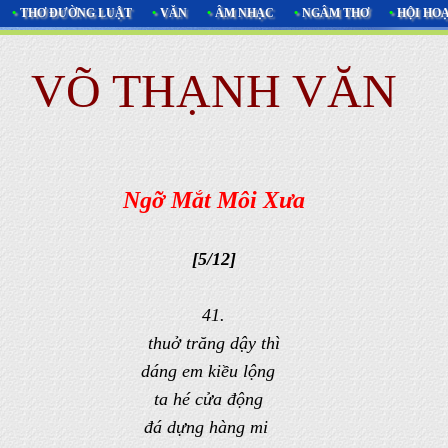
•
THƠ ĐƯỜNG LUẬT
•
VĂN
•
ÂM NHẠC
•
NGÂM THƠ
•
HỘI HO
VÕ THẠNH VĂN
Ngỡ Mắt Môi Xưa
[5/12]
41.
thuở trăng dậy thì
dáng em kiều lộng
ta hé cửa động
đá dựng hàng mi