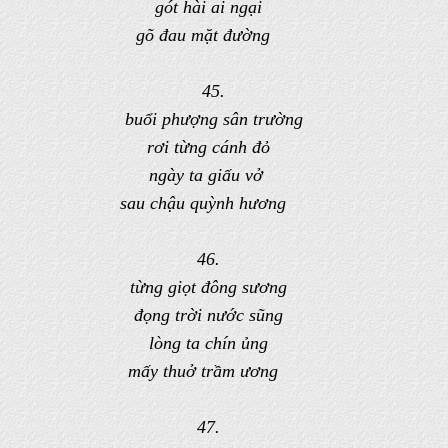
gót hài ai ngại
gõ đau mặt đường
45.
buổi phượng sân trường
rơi từng cánh đỏ
ngày ta giấu vở
sau chậu quỳnh hương
46.
từng giọt đông sương
đọng trời nước sũng
lòng ta chín ủng
mấy thuở trầm ương
47.