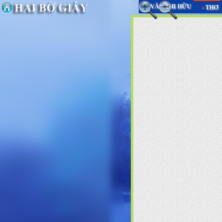
•
VĂN THI HỮU
•
THƠ