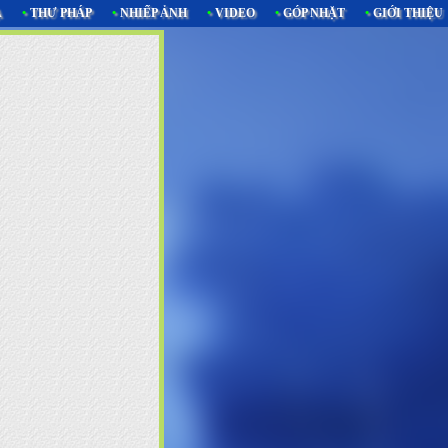
Ạ
•
THƯ PHÁP
•
NHIẾP ẢNH
•
VIDEO
•
GÓP NHẶT
•
GIỚI THIỆU