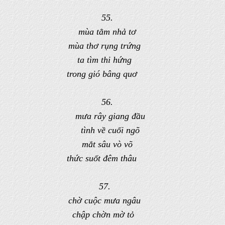
55.
mùa tằm nhả tơ
mùa thơ rụng trứng
ta tìm thi hứng
trong gió bâng quơ
56.
mưa rây giang đầu
tình về cuối ngõ
mắt sâu vò võ
thức suốt đêm thâu
57.
chờ cuộc mưa ngâu
chập chờn mờ tỏ